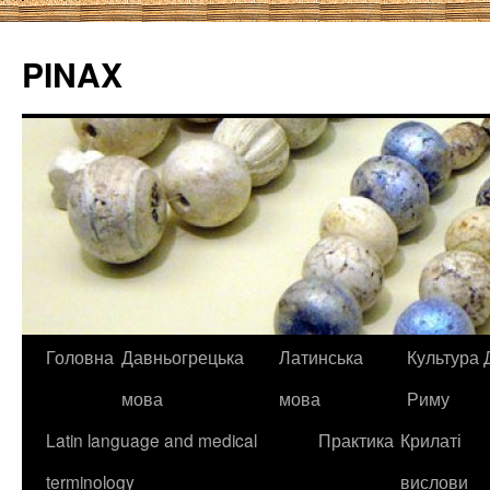
PINAX
Головна
Давньогрецька
Латинська
Культура Д
мова
мова
Риму
Latin language and medical
Практика
Крилаті
terminology
вислови