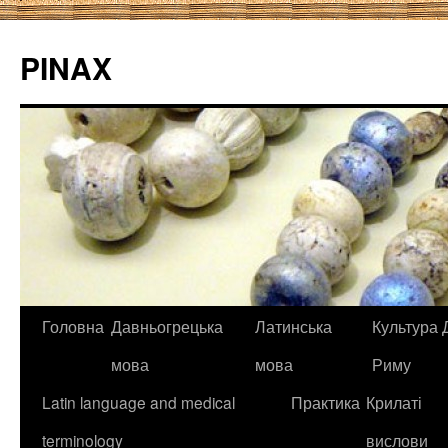
PINAX
Головна
Давньогрецька
Латинська
Культура Д
мова
мова
Риму
Latin language and medical
Практика
Крилаті
terminology
вислови