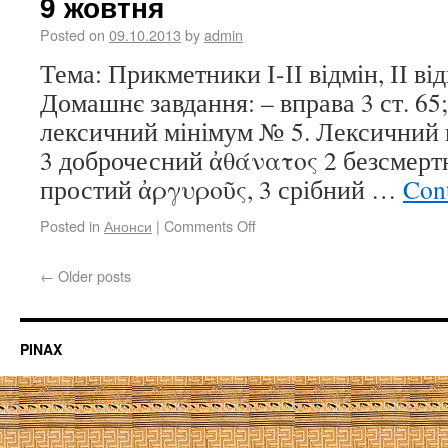
9 жовтня
Posted on
09.10.2013
by
admin
Тема: Прикметники І-ІІ відмін, ІІ від
Домашнє завдання: – вправа 3 ст. 65; 
лексичний мінімум № 5. Лексичний
3 доброчесний ἀθάνατος 2 безсмерт
простий ἀργυροῦς, 3 срібний …
Con
Posted in
Анонси
|
Comments Off
←
Older posts
PINAX