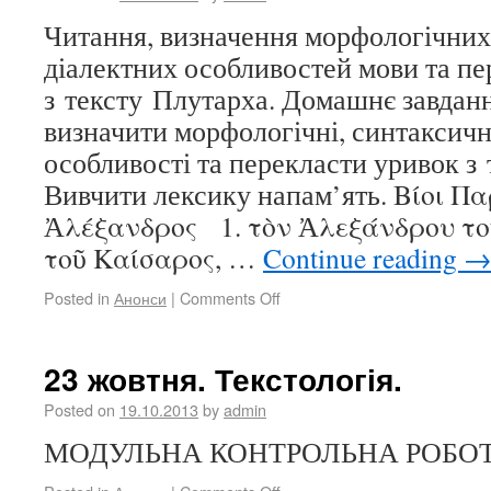
Читання, визначення морфологічних
діалектних особливостей мови та пе
з тексту Плутарха. Домашнє завданн
визначити морфологічні, синтаксичні
особливості та перекласти уривок з
Вивчити лексику напам’ять. Βίοι Π
Ἀλέξανδρος 1. τὸν Ἀλεξάνδρου τοῦ
τοῦ Καίσαρος, …
Continue reading
Posted in
Анонси
|
Comments Off
23 жовтня. Текстологія.
Posted on
19.10.2013
by
admin
МОДУЛЬНА КОНТРОЛЬНА РОБОТА