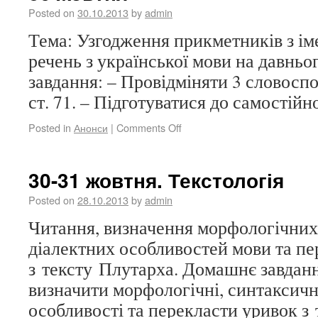
Posted on
30.10.2013
by
admin
Тема: Узгодження прикметників з і
речень з української мови на давнь
завдання: – Провідміняти 3 словосп
ст. 71. – Підготуватися до самостійн
Posted in
Анонси
|
Comments Off
30-31 жовтня. Текстологія
Posted on
28.10.2013
by
admin
Читання, визначення морфологічних
діалектних особливостей мови та пе
з тексту Плутарха. Домашнє завданн
визначити морфологічні, синтаксичні
особливості та перекласти уривок з