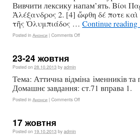
Вивчити лексику напам’ять. Βίοι Π
Ἀλέξανδρος 2. [4] ὤφθη δέ ποτε κα
τῆς Ὀλυμπιάδος …
Continue reading
Posted in
Анонси
|
Comments Off
23-24 жовтня
Posted on
28.10.2013
by
admin
Тема: Аттична відміна іменників та
Домашнє завдання: ст.71 вправа 1.
Posted in
Анонси
|
Comments Off
17 жовтня
Posted on
19.10.2013
by
admin