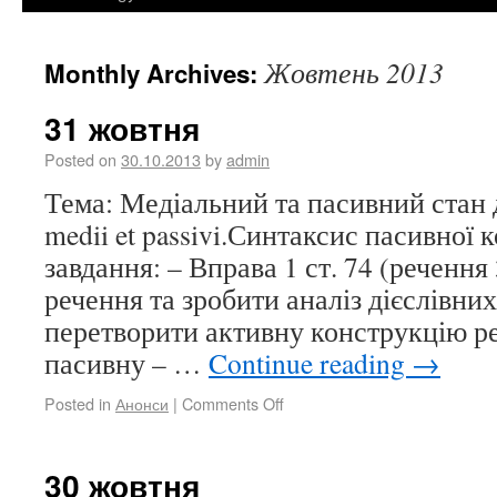
Жовтень 2013
Monthly Archives:
31 жовтня
Posted on
30.10.2013
by
admin
Тема: Медіальний та пасивний стан д
medii et passivi.Синтаксис пасивної
завдання: – Вправа 1 ст. 74 (речення
речення та зробити аналіз дієслівни
перетворити активну конструкцію ре
пасивну – …
Continue reading
→
Posted in
Анонси
|
Comments Off
30 жовтня