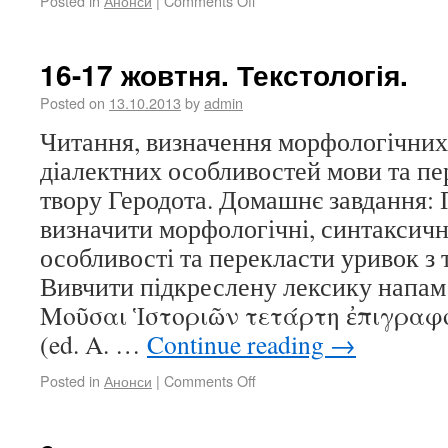
Posted in
Анонси
|
Comments Off
16-17 жовтня. Текстологія.
Posted on
13.10.2013
by
admin
Читання, визначення морфологічних
діалектних особливостей мови та пе
твору Геродота. Домашнє завдання: 
визначити морфологічні, синтаксичні
особливості та перекласти уривок з 
Вивчити підкреслену лексику напам
Μοῦσαι Ἱστοριῶν τετάρτη ἐπιγρα
(ed. A. …
Continue reading
→
Posted in
Анонси
|
Comments Off