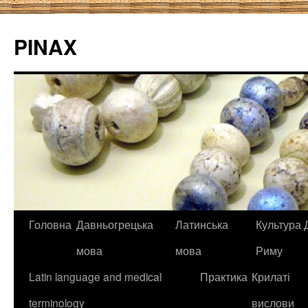
PINAX
Головна
Давньогрецька
Латинська
Культура Д
мова
мова
Риму
Latin language and medical
Практика
Крилаті
terminology
вислови