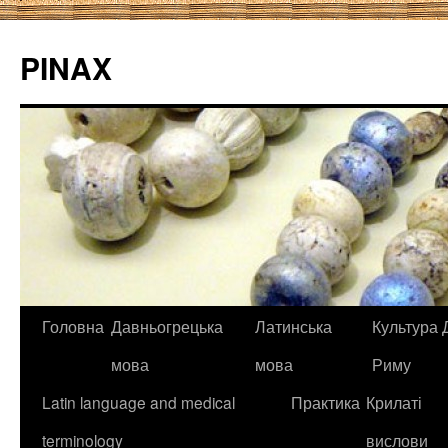
PINAX
Головна
Давньогрецька
Латинська
Культура Д
мова
мова
Риму
Latin language and medical
Практика
Крилаті
terminology
вислови