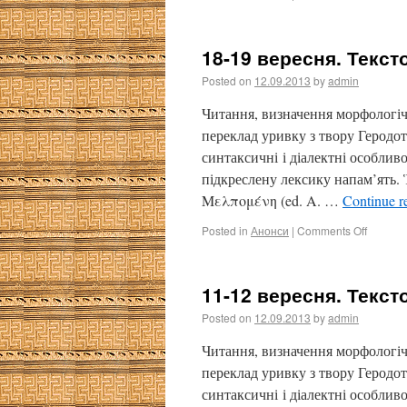
18-19 вересня. Текст
Posted on
12.09.2013
by
admin
Читання, визначення морфологіч
переклад уривку з твору Геродо
синтаксичні і діалектні особлив
підкреслену лексику напам’ят
Μελπομένη (ed. A. …
Continue r
Posted in
Анонси
|
Comments Off
11-12 вересня. Текст
Posted on
12.09.2013
by
admin
Читання, визначення морфологіч
переклад уривку з твору Геродо
синтаксичні і діалектні особлив