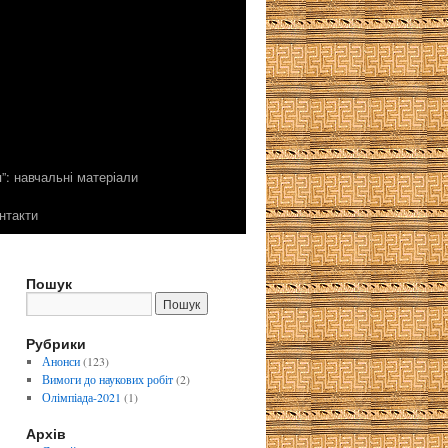
”: навчальні матеріали
нтакти
Пошук
Рубрики
Анонси
(123)
Вимоги до наукових робіт
(2)
Олімпіада-2021
(1)
Архів