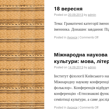
18 вересня
Posted on
20.09.2013
by
admin
Тема: Граматичні категорії імен
іменника. Доиашнє завдання: Підг
Posted in
Анонси
|
Comments Off
Міжнародна наукова 
культури: мова, літ
Posted on
14.09.2013
by
admin
Інститут філології Київського н
Міжнародну наукову конференцію
фольклор». Конференція відбуде
конференцію «Етнознакові функц
семіотиці культури, а саме до
Posted in
Анонси
|
Comments Off