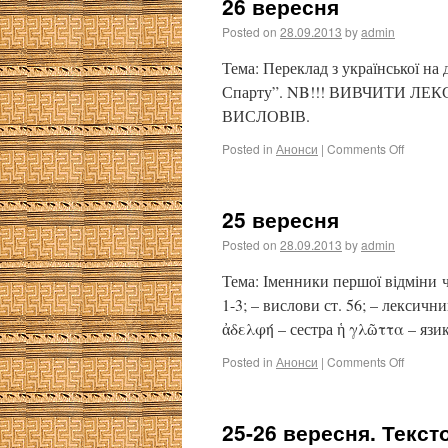
26 вересня
Posted on
28.09.2013
by
admin
Тема: Переклад з української на
Спарту”. NB!!! ВИВЧИТИ ЛЕ
ВИСЛОВІВ.
Posted in
Анонси
|
Comments Off
25 вересня
Posted on
28.09.2013
by
admin
Тема: Іменники першої відміни ч
1-3; – вислови ст. 56; – лексич
ἀδελφή – сестра ἡ γλῶττα – язи
Posted in
Анонси
|
Comments Off
25-26 вересня. Текст