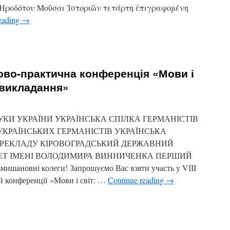
ь. Ἡροδότου Μοῦσαι Ἱστοριῶν τετάρτη ἐπιγραφομένη
eading
→
ково-практична конференція «Мови і
 викладання»
УКИ УКРАЇНИ УКРАЇНСЬКА СПІЛКА ГЕРМАНІСТІВ
КРАЇНСЬКИХ ГЕРМАНІСТІВ УКРАЇНСЬКА
ЕРЕКЛАДУ КІРОВОГРАДСЬКИЙ ДЕРЖАВНИЙ
ЕТ ІМЕНІ ВОЛОДИМИРА ВИННИЧЕНКА ПЕРШИЙ
новні колеги! Запрошуємо Вас взяти участь у VІII
 конференції «Мови і світ: …
Continue reading
→