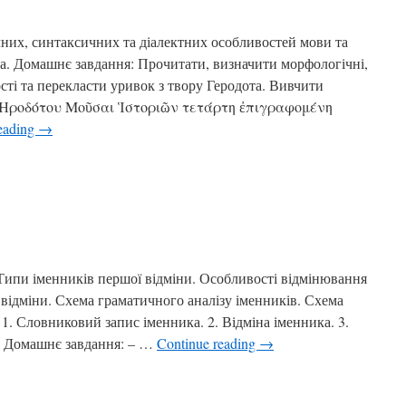
них, синтаксичних та діалектних особливостей мови та
та. Домашнє завдання: Прочитати, визначити морфологічні,
ості та перекласти уривок з твору Геродота. Вивчити
ь. Ἡροδότου Μοῦσαι Ἱστοριῶν τετάρτη ἐπιγραφομένη
eading
→
 Типи іменників першої відміни. Особливості відмінювання
відміни. Схема граматичного аналізу іменників. Схема
 1. Словниковий запис іменника. 2. Відміна іменника. 3.
. Домашнє завдання: – …
Continue reading
→