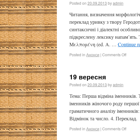
Posted on
20.09.2013
by
admin
Читання, визначення морфологіч
переклад уривку з твору Геродо
синтаксичні і діалектні особлив
підкреслену лексику напам’ят
Μελπομένη (ed. A. …
Continue r
Posted in
Анонси
|
Comments Off
19 вересня
Posted on
20.09.2013
by
admin
Тема: Перша відміна іменників.
іменників жіночого роду першої 
граматичного аналізу іменників:
Відмінок та число. 4. Переклад
Posted in
Анонси
|
Comments Off