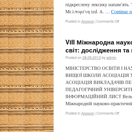
підкреслену лексику напам’ят
Μελπομένη (ed. A. …
Continue r
Posted in
Анонси
|
Comments Off
VІII Міжнародна нау
світ: дослідження та
Posted on
28.09.2013
by
admin
МІНІСТЕРСТВО ОСВІТИ І НА
ВИЩОЇ ШКОЛИ АСОЦІАЦІЯ У
АСОЦІАЦІЯ ВИКЛАДАЧІВ П
ПЕДАГОГІЧНИЙ УНІВЕРСИТ
ІНФОРМАЦІЙНИЙ ЛИСТ Вельмиша
Міжнародній науково-практичній
Posted in
Анонси
|
Comments Off