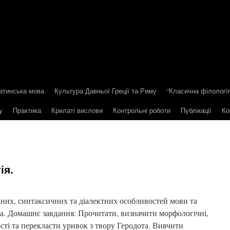
атинська мова
Культура Давньої Греції та Риму
“Класична філологія
y
Практика
Крилаті вислови
Контрольні роботи
Публікації
Ко
ія.
них, синтаксичних та діалектних особливостей мови та
та. Домашнє завдання: Прочитати, визначити морфологічні,
ості та перекласти уривок з твору Геродота. Вивчити