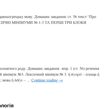
 давньогрецьку мову. Домашнє завдання: ст. 56 текст “Про
КСИЧНІ МІНІМУМИ № 1-3 ТА ПЕРШІ ТРИ БЛОКИ
оловічого роду. Домашнє завдання: -впр. 1 (ст. 56) речення
ний мінімум №3. Лексичний мінімум № 3. ἡ ἀγορά – площа ἡ
к; мова ἡ δόξα – …
Continue reading
→
ологія