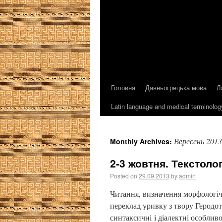
Головна
Давньогрецька мова
Л
Latin language and medical terminolog
Вересень 2013
Monthly Archives:
2-3 жовтня. Текстолог
Posted on
29.09.2013
by
admin
Читання, визначення морфологіч
переклад уривку з твору Геродо
синтаксичні і діалектні особлив