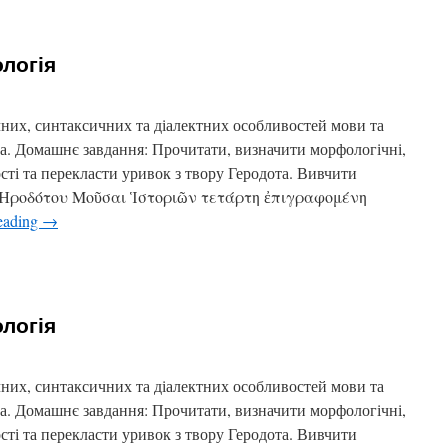
ологія
них, синтаксичних та діалектних особливостей мови та
та. Домашнє завдання: Прочитати, визначити морфологічні,
ості та перекласти уривок з твору Геродота. Вивчити
ь. Ἡροδότου Μοῦσαι Ἱστοριῶν τετάρτη ἐπιγραφομένη
eading
→
ологія
них, синтаксичних та діалектних особливостей мови та
та. Домашнє завдання: Прочитати, визначити морфологічні,
ості та перекласти уривок з твору Геродота. Вивчити