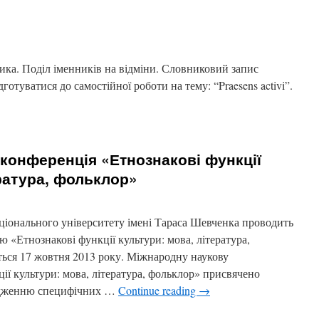
ника. Поділ іменників на відміни. Словниковий запис
отуватися до самостійної роботи на тему: “Praesens activi”.
конференція «Етнознакові функції
ература, фольклор»
аціонального університету імені Тараса Шевченка проводить
 «Етнознакові функції культури: мова, література,
ться 17 жовтня 2013 року. Міжнародну наукову
ії культури: мова, література, фольклор» присвячено
слідженню специфічних …
Continue reading
→