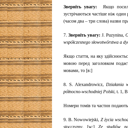
Зверніть увагу:
Якщо посил
зустрічаються частіше ніж один р
(часом два – три слова) назви пра
7.
Зверніть увагу:
J. Puzynina,
O
współczesnego sło­wo­twó­r­stwa a d
Якщо стаття, на яку здійснюєтьс
мовою перед заголовком подає
мовами, то [в:]
8.
S. Alexandrowicz,
Działania 
północno-
wschod­niej Polski
, t. 1, 
Номери томів та частин подают
9.
B. Nowowiejski,
Z życia wschod
stocczyzny
,
[w:]
Ze studiów n