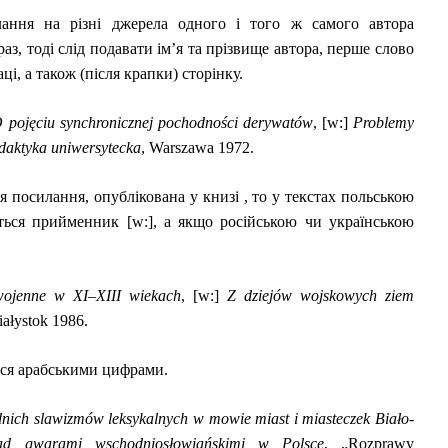
ання на різні джерела одного і того ж самого автора
аз, тоді слід подавати ім
’я та прізвище автора, перше слово
ці, а також (після крапки) сторінку.
 pojęciu synchronicznej pochodności derywatów
, [w:]
Problemy
ydaktyka uniwersytecka
, Warszawa 1972.
я посилання, опублікована у книзі , то у текстах польською
ться прийменник [w:], а якщо російською чи українською
wojenne w XI–XIII wiekach
, [w:]
Z dziejów wojskowych ziem
Białystok 1986.
ься арабськими цифрами.
nich slawizmów leksykalnych w mowie miast i miasteczek Biało­
ad gwarami wschodniosłowiańskimi w Polsce
, „Rozprawy