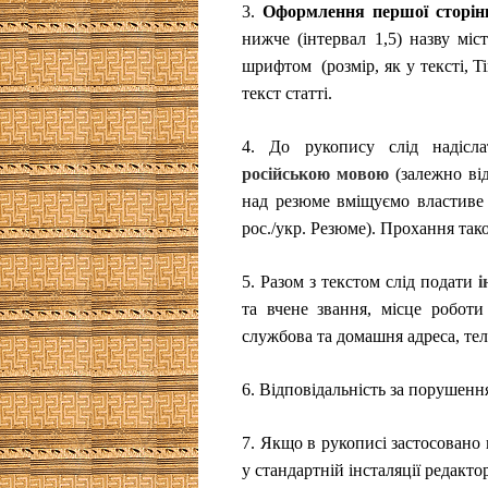
3.
Оформлення першої сторінк
нижче (інтервал 1,5) назву міс
шрифтом
(розмір, як у тексті,
T
текст статті.
4.
До рукопису слід надісла
російською мовою
(залежно від
над резюме вміщуємо властиве
рос./укр. Резюме). Прохання так
5.
Разом з текстом слід подати
і
та вчене звання, місце роботи
службова та домашня адреса, т
6.
Відповідальність за порушення
7.
Якщо в рукописі застосовано н
у стандартній інсталяції редакто