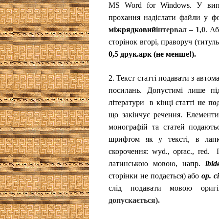
MS Word for Windows. У випа
прохання надіслати файли у ф
міжрядковий
інтервал – 1,0
. А
сторінок вгорі, праворуч (титуль
0,5 друк.арк
(
не менше!).
2.
Текст статті подавати з авто
посилань. Допустимі лише під
літератури
в кінці статті
не по
що закінчує речення. Елементи
монографій та статей подають
шрифтом як у тексті, в лапк
скорочення:
wyd., oprac., red
.
латинською мовою, напр.
ibi
сторінки не подається) або
op
. ci
слід подавати мовою ори
допускається).