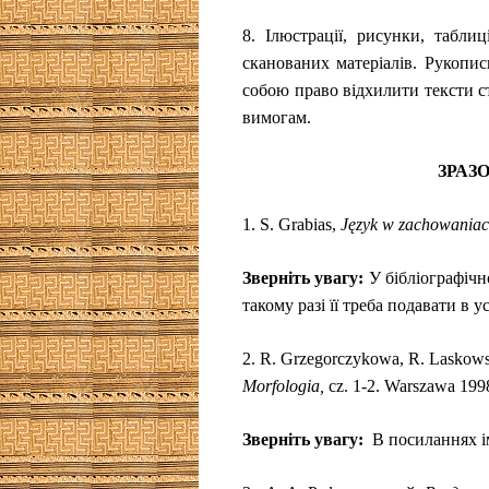
8.
Ілюстрації, рисунки, табли
сканованих матеріалів. Рукопис
собою право відхилити тексти с
вимогам.
ЗРАЗ
1.
S. Grabias,
Język w zachowaniac
Зверніть увагу:
У бібліографічн
такому разі її треба подавати в 
2.
R. Grzegorczykowа
, R. Laskow
Morfologia,
cz. 1-2. Warszawa 199
Зверніть увагу:
В посиланнях і