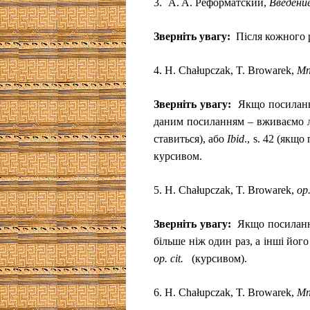
3.
A. A. Реформатский,
Введение
Зверніть увагу:
Після кожного 
4.
H. Chałupczak, T. Browarek,
Mn
Зверніть увагу:
Якщо посиланн
даним посиланням – вживаємо 
ставиться), або
Ibid
., s. 42 (якщ
курсивом.
5.
H. Chałupczak, T. Browarek,
op.
Зверніть увагу:
Якщо посилання
більше ніж один раз, а інші йог
op
. cit
.
(курсивом).
6.
H. Chałupczak, T. Browarek,
Mn