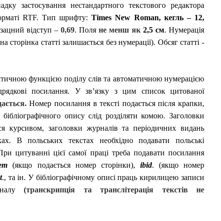
дку застосування нестандартного текстового редактора
орматі RTF. Тип шрифту:
Times
New
Roman
,
кегль – 12,
бзацний відступ –
0,69
. Поля
не менш як
2,5 см
. Нумерація
на сторінка статті залишається без нумерації). Обсяг статті
-
матичною функцією поділу слів та автоматичною нумерацією
рядкові посилання. У зв’
язку з цим список цитованої
дається.
Номер посилання в тексті подається після крапки,
 бібліографічного опису слід розділяти комою. Заголовки
ся курсивом, заголовки журналів та періодичних видань
ах. В польських текстах необхідно подавати польські
При цитуванні цієї самої праці треба подавати посилання
dem
(якщо подається номер сторінки),
ibid
. (якщо номер
t
.
, та ін. У бібліографічному описі праць кирилицею записи
гіналу
(транскрипція та транслітерація текстів не