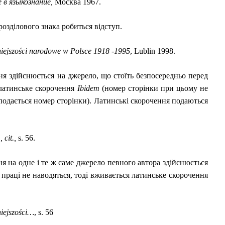
 в яз
ыкознание,
Москва 1967.
розділового знака робиться відступ.
iejszości narodowe w Polsce 1918 -1995
, Lublin 1998.
я здійснюється на джерело, що стоїть безпосередньо перед
латинське скорочення
Ibidem
(номер сторінки при цьому не
о подається номер сторінки). Латинські скорочення подаються
, cit.,
s. 56.
 на одне і те ж саме джерело певного автора здійснюється
о праці не наводяться, тоді вживається латинське скорочення
iejszości…
, s. 56