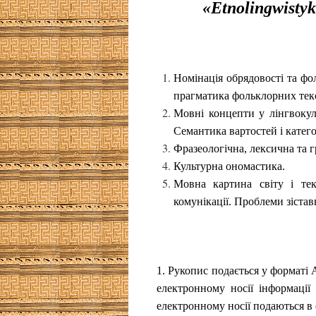
«
Etnolingwisty
Номінація обрядовості та фо
прагматика фольклорних текс
Мовні концепти у лінгвокул
Семантика вартостей і катего
Фразеологічна, лексична та 
Культурна ономастика.
Мовна картина світу і тек
комунікації. Проблеми зістав
1.
Рукопис подається у форматі 
електронному носії інформації
електронному носії подаються в 