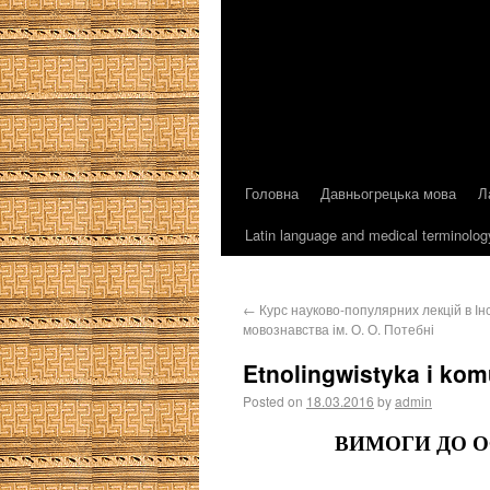
Головна
Давньогрецька мова
Л
Latin language and medical terminolog
←
Курс науково-популярних лекцій в Ін
мовознавства ім. О. О. Потебні
Etnolingwistyka i ko
Posted on
18.03.2016
by
admin
ВИМОГИ ДО О