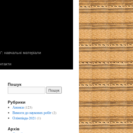
”: навчальні матеріали
нтакти
Пошук
Рубрики
Анонси
(123)
Вимоги до наукових робіт
(2)
Олімпіада-2021
(1)
Архів