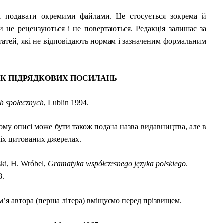
ці подавати окремими файлами. Це стосується зокрема й
и не рецензуються і не повертаються. Редакція залишає за
татей, які не відповідають нормам і зазначеним формальним
ОК ПІДРЯДКОВИХ ПОСИЛАНЬ
h społecznych
, Lublin 1994.
ому описі може бути також подана назва видавництва, але в
усіх цитованих джерелах.
ski, H. Wróbel,
Gramatyka współczesnego języka polskiego
.
8.
м
’я автора (перша літера) вміщуємо перед прізвищем.