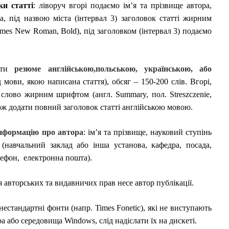
и статті
: ліворуч вгорі подаємо ім’я та прізвище автора,
та, під назвою міста (інтервал 3) заголовок статті жирним
imes New Roman, Bold), під заголовком (інтервал 3) подаємо
ти
резюме англійською,
польською, українською, або
 мови, якою написана стаття), обсяг – 150-200 слів. Вгорі,
 слово жирним шрифтом (англ.
Summary, пол. Streszczenie,
ож додати повний заголовок статті англійською мовою.
нформацію про автора
: ім
’я та прізвище, науковий ступінь
 (навчальний заклад або інша установа, кафедра, посада,
елефон,
електронна пошта).
 авторських та видавничих прав несе автор публікації.
естандартні фонти (напр. Times Fonetic), які не виступають
ра або середовища Windows, слід надіслати їх на дискеті.