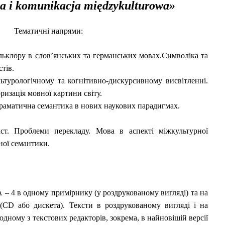
ka i komunikacja międzykulturowa
»
Тематичні напрями:
льклору в слов’янських та германських мовах.Символіка та
тів.
ьтурологічному та когнітивно-дискурсивному висвітленні.
ризація мовної картини світу.
граматична семантика в нових наукових парадигмах.
ст. Проблеми перекладу. Мова в аспекті міжкультурної
ної семантики.
А – 4 в одному примірнику (у роздрукованому вигляді) та на
 (СD або дискета). Тексти в роздрукованому вигляді і на
одному з текстових редакторів, зокрема, в найновішій версії