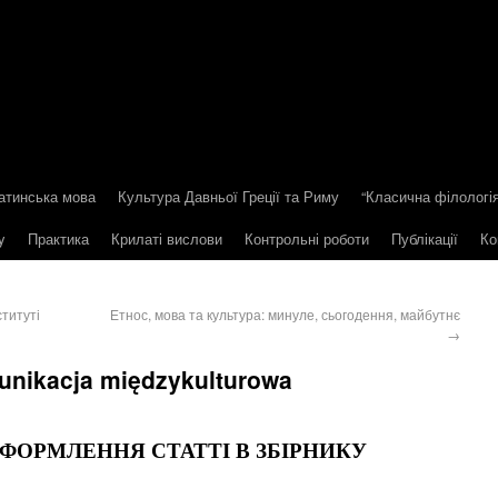
атинська мова
Культура Давньої Греції та Риму
“Класична філологія
y
Практика
Крилаті вислови
Контрольні роботи
Публікації
Ко
ституті
Етнос, мова та культура: минуле, сьогодення, майбутнє
→
munikacja międzykulturowa
ФОРМЛЕННЯ СТАТТІ В ЗБІРНИКУ