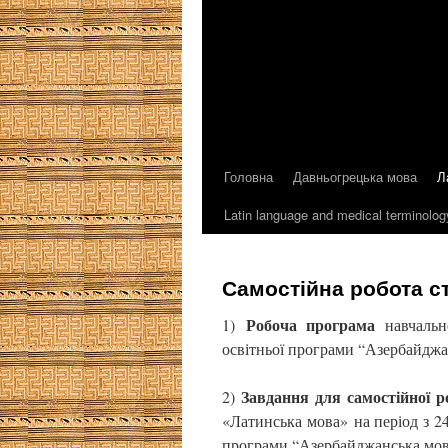
Головна
Давньогрецька мова
Л
Latin language and medical terminolog
Самостійна робота ст
Робоча програма
1)
навчальн
освітньої програми “Азербайджан
Завдання для самостійної р
2)
«Латинська мова» на період з 24
програми “Азербайджанська мова