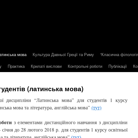
атинська мова
Культура Давньої Греції та Риму
“Класична філологія
y
Практика
Крилаті вислови
Контрольні роботи
Публікації
Ко
удентів (латинська мова)
ої дисципліни “Латинська мова” для студентів 1 курсу
ська мова та література, англійська мова”
(тут)
оботи
з елементами дистанційного навчання з дисципліни
 січня до 28 лютого 2018 р. для студентів 1 курсу освітньої
 та література, англійська мова”
(тут)