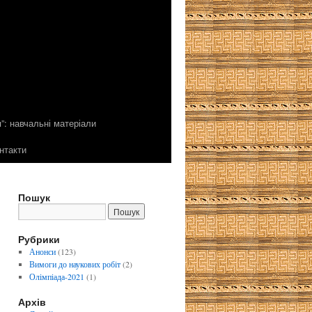
”: навчальні матеріали
нтакти
Пошук
Рубрики
Анонси
(123)
Вимоги до наукових робіт
(2)
Олімпіада-2021
(1)
Архів