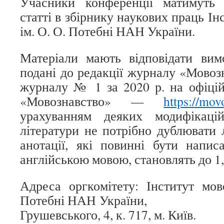
Учасники конференції матимуть 
статті в збірнику наукових праць Ін
ім. О. О. Потебні НАН України.
Матеріали мають відповідати вим
подані до редакції журналу «Мовозн
журналу № 1 за 2020 р. на офіці
«Мовознавство» —
https://mov
урахуванням деяких модифікаці
літератури не потрібно дублювати 
анотації, які повинні бути напис
англійською мовою, становлять до 1,5
Адреса оргкомітету: Інститут мов
Потебні НАН Укр
Грушевського, 4, к. 717, м. Київ.