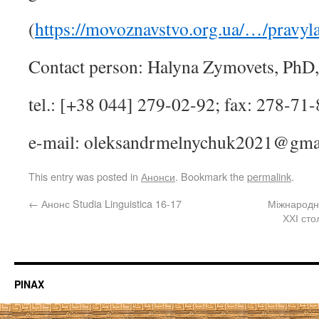
(
https://movoznavstvo.org.ua/…/pravy
Contact person: Halyna Zymovets, PhD,
tel.: [+38 044] 279-02-92; fax: 278-71
e-mail: oleksandrmelnychuk2021@gma
This entry was posted in
Анонси
. Bookmark the
permalink
.
←
Анонс Studia Linguistica 16-17
Міжнародна
ХХІ сто
PINAX