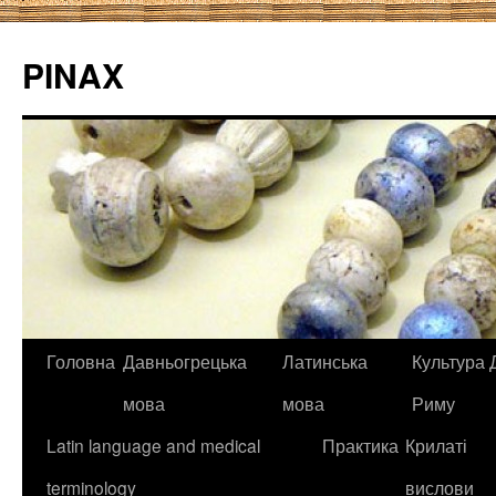
PINAX
Головна
Давньогрецька
Латинська
Культура Д
мова
мова
Риму
Latin language and medical
Практика
Крилаті
terminology
вислови