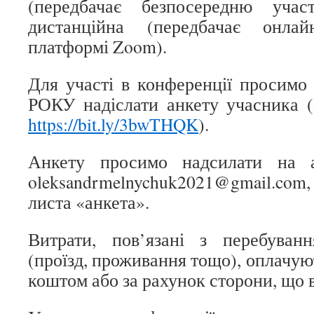
(передбачає безпосередню учас
дистанційна (передбачає онла
платформі Zoom).
Для участі в конференції просим
РОКУ надіслати анкету учасника (
https://bit.ly/3bwTHQK
).
Анкету просимо надсилати на а
oleksandrmelnychuk2021@gmail.co
листа «анкета».
Витрати, пов’язані з перебуван
(проїзд, проживання тощо), оплачу
коштом або за рахунок сторони, що 