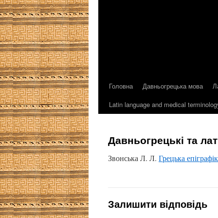
Головна
Давньогрецька мова
Л
Latin language and medical terminolog
Давньогрецькі та лат
Звонська Л. Л.
Грецька епіграфік
Залишити відповідь