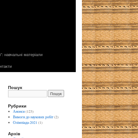
”: навчальні матеріали
нтакти
Пошук
Рубрики
Анонси
(123)
Вимоги до наукових робіт
(2)
Олімпіада-2021
(1)
Архів