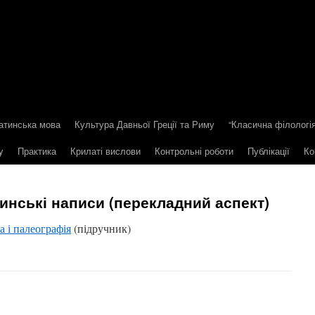
атинська мова
Культура Давньої Греції та Риму
“Класична філологія
y
Практика
Крилаті вислови
Контрольні роботи
Публікації
Ко
инські написи (перекладний аспект)
а і палеографія
(підручник)