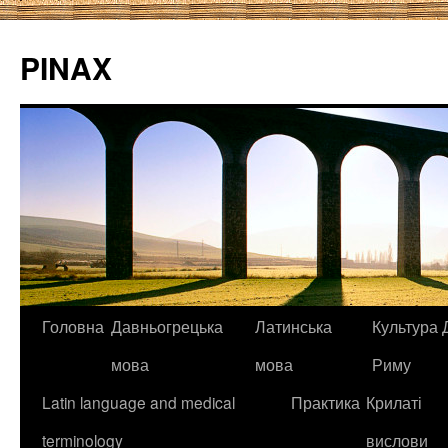
PINAX
Головна
Давньогрецька
Латинська
Культура Д
мова
мова
Риму
Latin language and medical
Практика
Крилаті
terminology
вислови