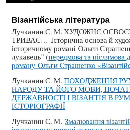
Візантійська література
Лучканин С. М. ХУДОЖНЄ ОСВОЄ
ТРИВАЄ… Історична основа й худож
історичному романі Ольги Страшенк
лукавець” (
передмова та післямова 
роману Ольги Страшенко «Візантій
Лучканин С. М.
ПОХОДЖЕННЯ РУ
НАРОДУ ТА ЙОГО МОВИ, ПОЧА
ДЕРЖАВНОСТІ І ВІЗАНТІЯ В РУ
ІСТОРІОГРАФІЇ
Лучканин С. М.
Змалювання візантійс
історичному романі румунського пр