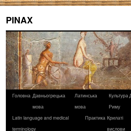
PINAX
Головна
Давньогрецька
Латинська
Культура Д
мова
мова
Риму
Latin language and medical
Практика
Крилаті
terminology
вислови