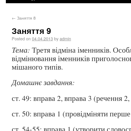
←
Заняття 8
Заняття 9
Posted on
04.04.2013
by
admin
Тема:
Третя відміна іменників. Особ
відмінювання іменників приголосног
мішаного типів.
Домашнє завдання:
ст. 49: вправа 2, вправа 3 (речення 2, 
ст. 50: вправа 1 (провідміняти перш
ст. 54-55: вправа 1 (утворити словос