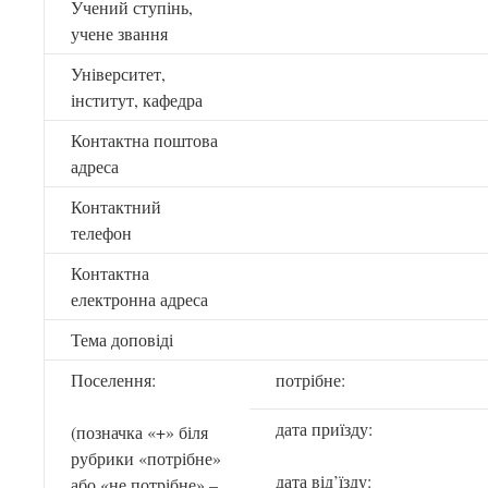
Учений ступінь,
учене звання
Університет,
інститут, кафедра
Контактна поштова
адреса
Контактний
телефон
Контактна
електронна адреса
Тема доповіді
Поселення:
потрібне:
дата приїзду:
(позначка «+» біля
рубрики «потрібне»
дата від’їзду:
або «не потрібне» –