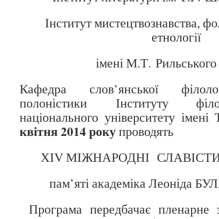
Інститут мистецтвознавства, ф
етнології
імені М.Т. Рильсько
Кафедра слов’янської філол
полоністики Інституту філо
національного університету імен
квітня 2014 року
проводять
ХІV МІЖНАРОДНІ СЛАВІСТ
пам’яті академіка Леоніда 
Програма передбачає пленарне з