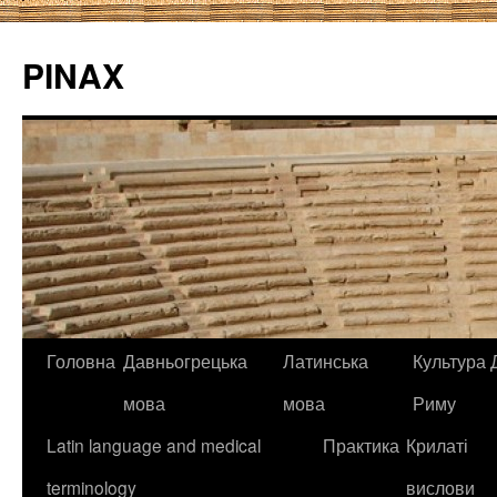
PINAX
Головна
Давньогрецька
Латинська
Культура Д
мова
мова
Риму
Latin language and medical
Практика
Крилаті
terminology
вислови