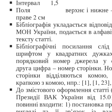
Інтервал 1,5
Поля верхнє і нижне – 2,5 
праве 2 см
Бібліографія укладається відпов
МОН України, подається в алфаві
тексту статті.
Бібліографічні посилання слі
шрифтом у квадратних дужка
порядковий номер джерела у сп
друга цифра – номер сторінки. Н
сторінки відділяються комою
крапкою з комою, нпр.: [1], [1, 23], 
До змістового оформлення статті 
Президії ВАК України від 15.0
повинні входити: 1) постановка п
вигляді та її зв’язок із ва