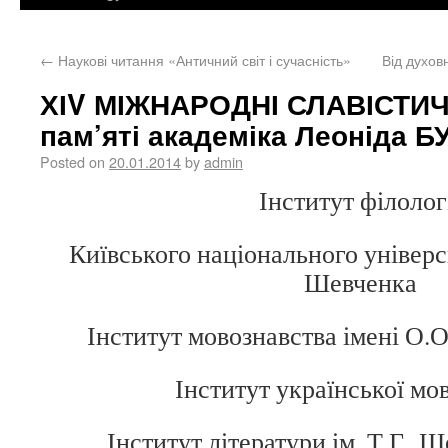
←
Наукові читання «Античний світ і сучасність»
Від духов
ХІV МІЖНАРОДНІ СЛАВІСТИ
пам’яті академіка Леоніда
Posted on
20.01.2014
by
admin
Інститут філолог
Київського національного універс
Шевченка
Інститут мовознавства імені О
Інститут української м
Інститут літератури ім. Т.Г.