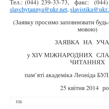
Тел.: (044) 239-33-73, факс: (044
slavchytannya@ukr.net
,
slavistika@ukr.
(
Заявку просимо заповнювати будь
мовою)
ЗАЯВКА НА УЧА
у XІV МІЖНАРОДНИХ СЛ
ЧИТАННЯХ
пам’яті академіка Леоніда 
25 квітня 2014 р
ПІБ