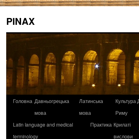
PINAX
Головна
Давньогрецька
Латинська
Культура Д
мова
мова
Риму
Latin language and medical
Практика
Крилаті
terminology
вислови