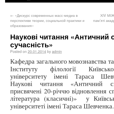
←
«Дискурс современных масс-медиа в
ХІV МІ
перспективе теории, социальной практики и
пам’яті ак
образования»
Наукові читання «Античний с
сучасність»
Posted on
20.01.2014
by
admin
Кафедра загального мовознавства та
Інституту філології Київсько
університету імені Тараса Шев
Наукові читання «Античний св
присвячені 20-річчю відновлення с
література (класичні)»
у Київсь
університеті імені Тараса Шевченка.