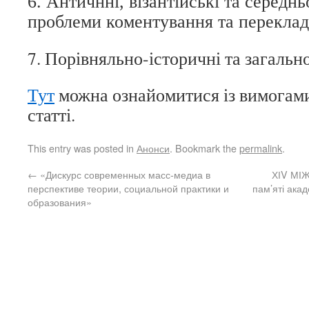
6. Античнні, візантійські та середнь
проблеми коментування та переклад
7. Порівняльно-історичні та загально
Тут
можна ознайомитися із вимогам
статті.
This entry was posted in
Анонси
. Bookmark the
permalink
.
←
«Дискурс современных масс-медиа в
ХІV МІ
перспективе теории, социальной практики и
пам’яті ак
образования»